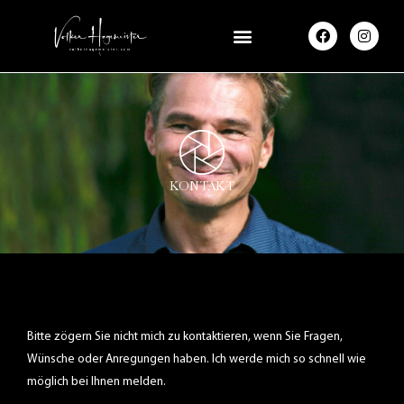
F
I
a
n
c
s
e
t
b
a
o
g
o
r
k
a
m
KONTAKT
Bitte zögern Sie nicht mich zu kontaktieren, wenn Sie Fragen,
Wünsche oder Anregungen haben. Ich werde mich so schnell wie
möglich bei Ihnen melden.