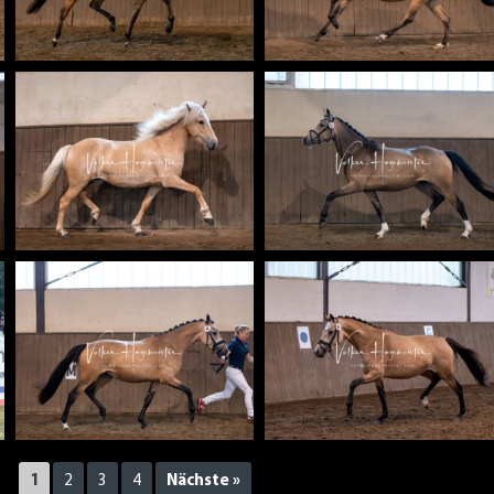
1
2
3
4
Nächste »