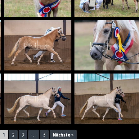
1
2
3
…
5
Nächste »