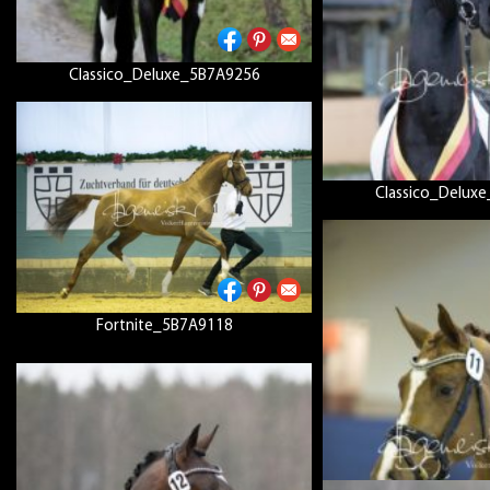
Classico_Deluxe_5B7A9256
Classico_Delux
Fortnite_5B7A9118