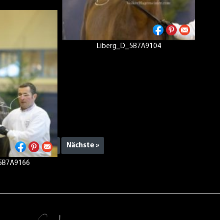
Liberg_D_5B7A9104
1
2
3
Nächste »
_5B7A9166