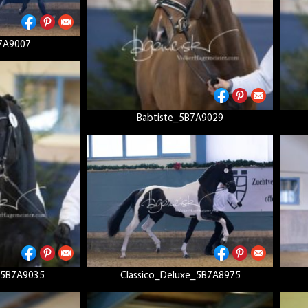
B7A9007
Babtiste_5B7A9029
e_5B7A9035
Classico_Deluxe_5B7A8975