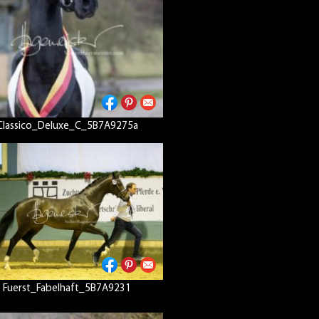
Classico_Deluxe_C_5B7A9275a
Fuerst_Fabelhaft_5B7A9231