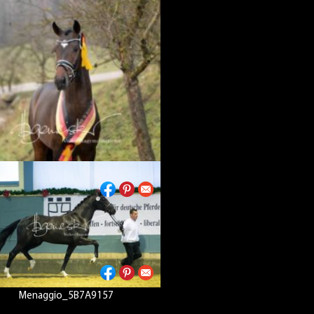
Fuerst_Fabelhaft_5B7A9251
Menaggio_5B7A9157