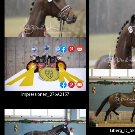
Fortnite_5B
Fuerst_Fabelhaft_5B7A9239
Fuerst_Fabelhaf
Impressionen_276A2157
Liberg_D_5