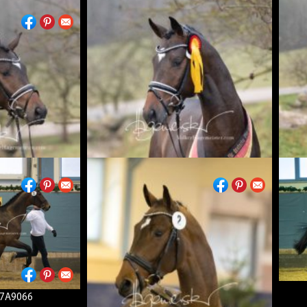
7A9168a
t_5B7A9243
Fuerst_Fabelhaft_5B7A9245a
B7A9066