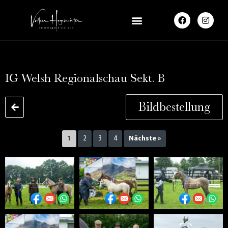
F
I
a
n
c
s
e
t
b
a
o
g
o
r
k
a
IG Welsh Regionalschau Sekt. B
m
Bildbestellung
1
2
3
4
Nächste »