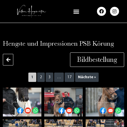
F
I
a
n
c
s
e
t
b
a
o
g
o
r
k
a
Hengste und Impressionen PSB Körung
m
Bildbestellung
1
2
3
…
17
Nächste »