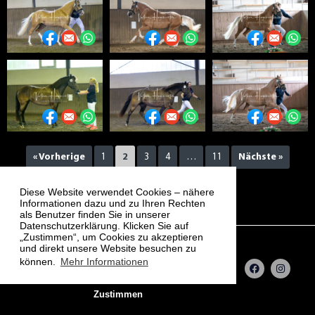
« Vorherige
1
2
3
4
…
11
Nächste »
Diese Website verwendet Cookies – nähere
Informationen dazu und zu Ihren Rechten
als Benutzer finden Sie in unserer
Datenschutzerklärung. Klicken Sie auf
„Zustimmen“, um Cookies zu akzeptieren
und direkt unsere Website besuchen zu
können.
Mehr Informationen
F
I
a
n
c
s
e
t
Zustimmen
b
a
o
g